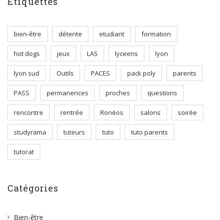
Étiquettes
bien-être
détente
etudiant
formation
hot dogs
jeux
LAS
lyceens
lyon
lyon sud
Outils
PACES
pack poly
parents
PASS
permanences
proches
questions
rencontre
rentrée
Ronéos
salons
soirée
studyrama
tuteurs
tuto
tuto parents
tutorat
Catégories
Bien-être