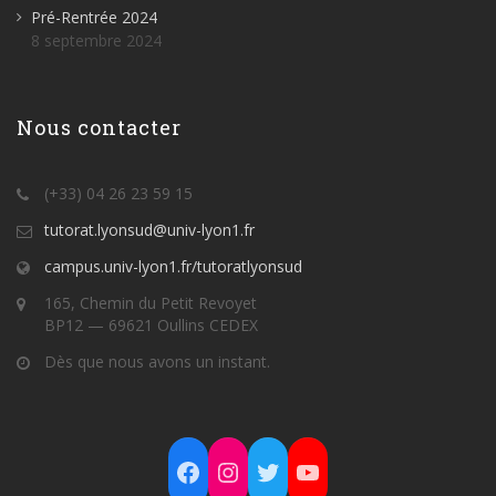
Pré-Rentrée 2024
8 septembre 2024
Nous contacter
(+33) 04 26 23 59 15
tutorat.lyonsud@univ-lyon1.fr
campus.univ-lyon1.fr/tutoratlyonsud
165, Chemin du Petit Revoyet
BP12 — 69621 Oullins CEDEX
Dès que nous avons un instant.
Facebook
Instagram
Twitter
YouTube