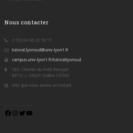
Nous contacter
(+33) 04 26 23 59 15
tutorat.lyonsud@univ-lyon1.fr
campus.univ-lyon1.fr/tutoratlyonsud
165, Chemin du Petit Revoyet
BP12 — 69621 Oullins CEDEX
Dès que nous avons un instant.