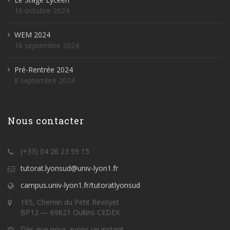
16 octobre 2024
WEM 2024
16 septembre 2024
Pré-Rentrée 2024
8 septembre 2024
Nous contacter
(+33) 04 26 23 59 15
tutorat.lyonsud@univ-lyon1.fr
campus.univ-lyon1.fr/tutoratlyonsud
165, Chemin du Petit Revoyet
BP12 — 69621 Oullins CEDEX
Dès que nous avons un instant.