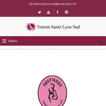
tutorat.lyonsud@univ-lyon1.fr
Skip
Menu
to
content
ASSO MAÏEUTIQUE