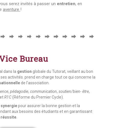
 vous serez invités à passer un
entretien
, en
re
aventure
!
 Vice Bureau
al dans la
gestion
globale du Tutorat, veillant au bon
es activités. prend en charge tout ce qui concerne la
sationnelle
de l’association
.
dence
,
pédagodie
,
communication
,
soutien/bien-
ê
tre
,
 et
R1C
(R
é
forme du Premier Cycle).
n
synergie
pour assurer la bonne gestion et la
ondant aux besoins des étudiants et en garantissant
 réussite
.