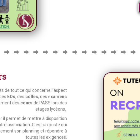
rs
s de tout ce qui concerne l’aspect
 des
EDs
, des
colles
, des e
xamens
gnement des
cours
de PASS lors des
stages lycéens.
ar il permet de mettre à disposition
re association. C’est un poste qui
cement son planning et répondre à
toutes les exigences.