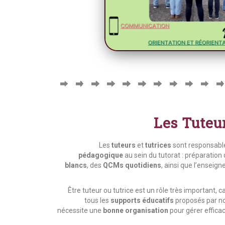
Les Tuteu
Les
tuteurs
et
tutrices
sont responsable
pédagogique
au sein du tutorat : préparation
blancs
, des
QCMs quotidiens
, ainsi que l’ensei
Être tuteur ou tutrice est un rôle très important, c
tous les
supports éducatifs
proposés par not
nécessite une
bonne organisation
pour gérer effica