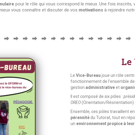
mulaire
pour le rôle qui vous correspond le mieux. Une fois inscrits,
mieux vous connaître et discuter de vos
motivations
à rejoindre not
Le
Le
Vice-Bureau
joue un rôle centr
fonctionnement de l’ensemble de s
gestion
administrative
et
organi
Il est composé de six pôles :
prési
OREO
(Orientation/Réorientation)
Ensemble, ces pôles travaillent e
pérennité
du Tutorat, tout en rép
un
environnement propice à leur