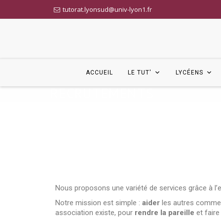
tutorat.lyonsud@univ-lyon1.fr
ACCUEIL
LE TUT'
LYCÉENS
RECRUTEMENTS
Nous proposons une variété de services grâce à l’
Notre mission est simple :
aider
les autres comme 
association existe, pour
rendre la pareille
et fair