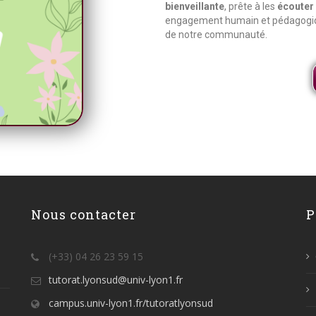
bienveillante
, prête à les
écouter
engagement humain et pédagogiqu
de notre communauté.
Nous contacter
P
(+33) 04 26 23 59 15
tutorat.lyonsud@univ-lyon1.fr
campus.univ-lyon1.fr/tutoratlyonsud