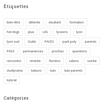
Étiquettes
bien-être
détente
etudiant
formation
hot dogs
jeux
LAS
lyceens
lyon
lyon sud
Outils
PACES
pack poly
parents
PASS
permanences
proches
questions
rencontre
rentrée
Ronéos
salons
soirée
studyrama
tuteurs
tuto
tuto parents
tutorat
Catégories