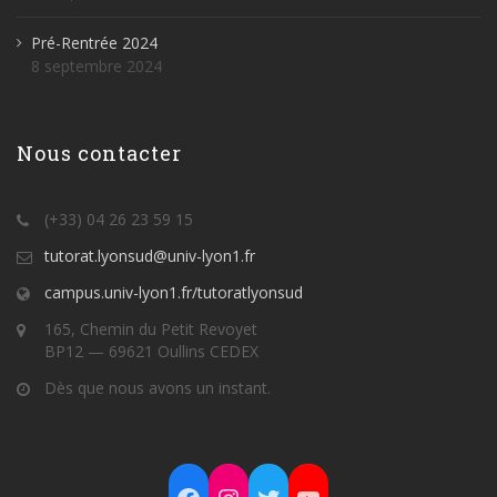
Pré-Rentrée 2024
8 septembre 2024
Nous contacter
(+33) 04 26 23 59 15
tutorat.lyonsud@univ-lyon1.fr
campus.univ-lyon1.fr/tutoratlyonsud
165, Chemin du Petit Revoyet
BP12 — 69621 Oullins CEDEX
Dès que nous avons un instant.