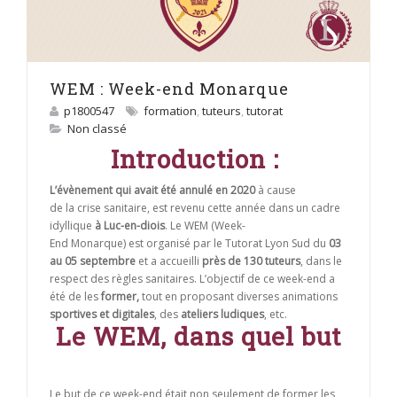
WEM : Week-end Monarque
p1800547
formation
,
tuteurs
,
tutorat
Non classé
Introduction :
L’évènement qui avait été annulé en 2020
à cause
de la crise sanitaire, est revenu cette année dans un cadre
idyllique
à Luc-en-diois
. Le WEM (Week-
End Monarque) est organisé par le Tutorat Lyon Sud du
03
au 05 septembre
et a accueilli
près de 130 tuteurs
, dans le
respect des règles sanitaires. L’objectif de ce week-end a
été de les
former,
tout en proposant diverses animations
sportives et digitales
, des
ateliers ludiques
, etc.
Le WEM, dans quel but
Le but de ce week-end était non seulement de former les