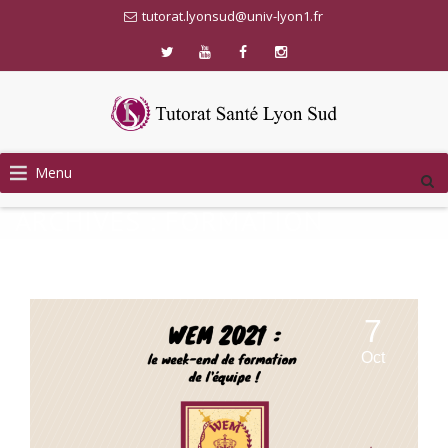
tutorat.lyonsud@univ-lyon1.fr
Skip
Menu
to
content
ARCHIVES :
FORMATION
7
Oct