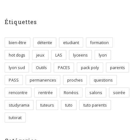
Étiquettes
bien-être
détente
etudiant
formation
hot dogs
jeux
LAS
lyceens
lyon
lyon sud
Outils
PACES
pack poly
parents
PASS
permanences
proches
questions
rencontre
rentrée
Ronéos
salons
soirée
studyrama
tuteurs
tuto
tuto parents
tutorat