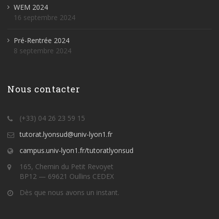
WEM 2024
16 septembre 2024
Pré-Rentrée 2024
8 septembre 2024
Nous contacter
(+33) 04 26 23 59 15
tutorat.lyonsud@univ-lyon1.fr
campus.univ-lyon1.fr/tutoratlyonsud
165, Chemin du Petit Revoyet
BP12 — 69621 Oullins CEDEX
Dès que nous avons un instant.