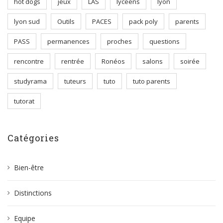
hot dogs
jeux
LAS
lyceens
lyon
lyon sud
Outils
PACES
pack poly
parents
PASS
permanences
proches
questions
rencontre
rentrée
Ronéos
salons
soirée
studyrama
tuteurs
tuto
tuto parents
tutorat
Catégories
Bien-être
Distinctions
Equipe