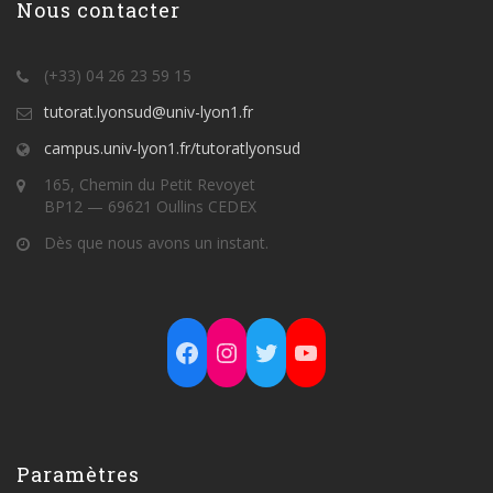
Nous contacter
(+33) 04 26 23 59 15
tutorat.lyonsud@univ-lyon1.fr
campus.univ-lyon1.fr/tutoratlyonsud
165, Chemin du Petit Revoyet
BP12 — 69621 Oullins CEDEX
Dès que nous avons un instant.
Facebook
Instagram
Twitter
YouTube
Paramètres