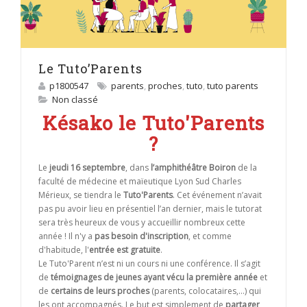
Le Tuto’Parents
p1800547
parents
,
proches
,
tuto
,
tuto parents
Non classé
Késako le Tuto'Parents
?
Le
jeudi 16 septembre
, dans
l’amphithéâtre Boiron
de la
faculté de médecine et maïeutique Lyon Sud Charles
Mérieux, se tiendra le
Tuto'Parents
. Cet événement n’avait
pas pu avoir lieu en présentiel l’an dernier, mais le tutorat
sera très heureux de vous y accueillir nombreux cette
année ! Il n'y a
pas besoin d'inscription
, et comme
d'habitude, l'
entrée est gratuite
.
Le Tuto'Parent n’est ni un cours ni une conférence. Il s’agit
de
témoignages de jeunes ayant vécu la première année
et
de
certains de leurs proches
(parents, colocataires,...) qui
les ont accompagnés. Le but est simplement de
partager