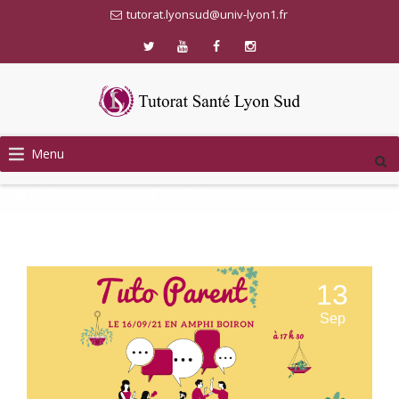
tutorat.lyonsud@univ-lyon1.fr
Skip
Menu
to
content
ARCHIVES :
TUTO
13
Sep