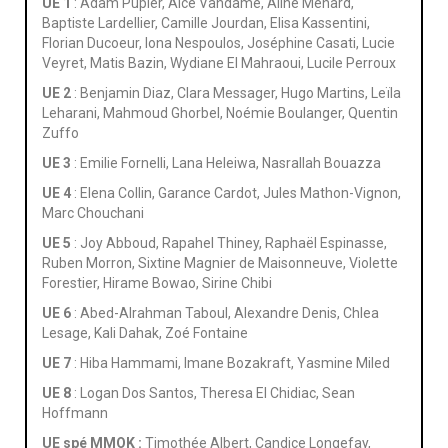
UE 1
: Adam Pupier, Aice Vandame, Aline Menard,
Baptiste Lardellier, Camille Jourdan, Elisa Kassentini,
Florian Ducoeur, Iona Nespoulos, Joséphine Casati, Lucie
Veyret, Matis Bazin, Wydiane El Mahraoui, Lucile Perroux
UE 2
: Benjamin Diaz, Clara Messager, Hugo Martins, Leïla
Leharani, Mahmoud Ghorbel, Noémie Boulanger, Quentin
Zuffo
UE 3
: Emilie Fornelli, Lana Heleiwa, Nasrallah Bouazza
UE 4
: Elena Collin, Garance Cardot, Jules Mathon-Vignon,
Marc Chouchani
UE 5
: Joy Abboud, Rapahel Thiney, Raphaël Espinasse,
Ruben Morron, Sixtine Magnier de Maisonneuve, Violette
Forestier, Hirame Bowao, Sirine Chibi
UE 6
: Abed-Alrahman Taboul, Alexandre Denis, Chlea
Lesage, Kali Dahak, Zoé Fontaine
UE 7
: Hiba Hammami, Imane Bozakraft, Yasmine Miled
UE 8
: Logan Dos Santos, Theresa El Chidiac, Sean
Hoffmann
UE spé MMOK :
Timothée Albert, Candice Longefay,