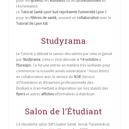
pour les
lycéens
, les
étudiants
ou les
professionnels
en
réorientation.
Le
Tutorat Santé Lyon Sud représente l’université Lyon 1
pour les
filières de santé,
souvent en
collaboration
avec le
Tutorat de Lyon Est
.
Studyrama
Le Tutorat a débuté la saison des salons par celui organisé
par
Studyrama
. Celui-ci s’est déroulé le
14 octobre
à
l’Eurexpo
. Ce fut une entrée en matière très vivifiante pour
commencer la nouvelle année universitaire ! Nous étions
en collaboration avec le service du
SOIE
(Service
d’Orientation et d’Insertion professionnelle des
Étudiant.e.s) en mettant à disposition sur nos stands des
flyers
et autres
affiches
informatives à distribuer.
Salon de l’Étudiant
Ce deuxième salon SSPS (salon Santé, Social, Paramédical