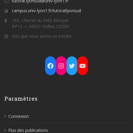
tutorat.lyonsud@univ-lyon1.fr
campus.univ-lyon1.fr/tutoratlyonsud
165, Chemin du Petit Revoyet
BP12 — 69621 Oullins CEDEX
Dès que nous avons un instant.
Facebook
Instagram
Twitter
YouTube
Paramètres
Connexion
Flux des publications