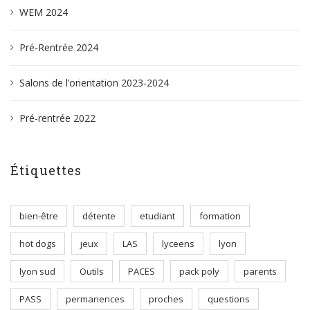
WEM 2024
Pré-Rentrée 2024
Salons de l’orientation 2023-2024
Pré-rentrée 2022
Étiquettes
bien-être
détente
etudiant
formation
hot dogs
jeux
LAS
lyceens
lyon
lyon sud
Outils
PACES
pack poly
parents
PASS
permanences
proches
questions