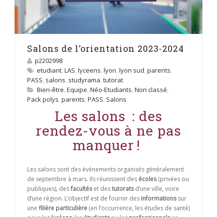
Salons de l’orientation 2023-2024
p2202998
etudiant
,
LAS
,
lyceens
,
lyon
,
lyon sud
,
parents
,
PASS
,
salons
,
studyrama
,
tutorat
Bien-être
,
Equipe
,
Néo-Etudiants
,
Non classé
,
Pack polys
,
parents
,
PASS
,
Salons
Les salons : des
rendez-vous à ne pas
manquer !
Les salons sont des événements organisés généralement
de septembre à mars. Ils réunissent des
écoles
(privées ou
publiques), des
facultés
et des
tutorats
d’une ville, voire
d’une région. L’objectif est de fournir des
informations
sur
une
filière particulière
(en l’occurrence, les études de santé)