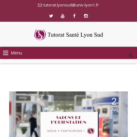
tutorat.lyonsud@univ-lyon1.fr
Skip
Menu
to
content
ARCHIVES :
LYON
2
Juil