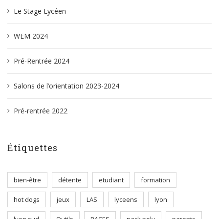
Le Stage Lycéen
WEM 2024
Pré-Rentrée 2024
Salons de l’orientation 2023-2024
Pré-rentrée 2022
Étiquettes
bien-être
détente
etudiant
formation
hot dogs
jeux
LAS
lyceens
lyon
lyon sud
Outils
PACES
pack poly
parents