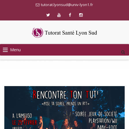
tutorat.lyonsud@univ-lyon1.fr
Skip
Menu
to
content
RENCONTRE TON TUT’