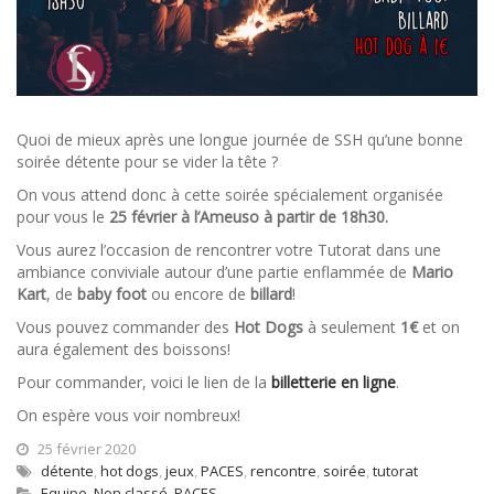
Quoi de mieux après une longue journée de SSH qu’une bonne
soirée détente pour se vider la tête ?
On vous attend donc à cette soirée spécialement organisée
pour vous le
25 février à l’Ameuso à partir de 18h30.
Vous aurez l’occasion de rencontrer votre Tutorat dans une
ambiance conviviale autour d’une partie enflammée de
Mario
Kart
, de
baby foot
ou encore de
billard
!
Vous pouvez commander des
Hot Dogs
à seulement
1€
et on
aura également des boissons!
Pour commander, voici le lien de la
billetterie en ligne
.
On espère vous voir nombreux!
25 février 2020
détente
,
hot dogs
,
jeux
,
PACES
,
rencontre
,
soirée
,
tutorat
Equipe
,
Non classé
,
PACES