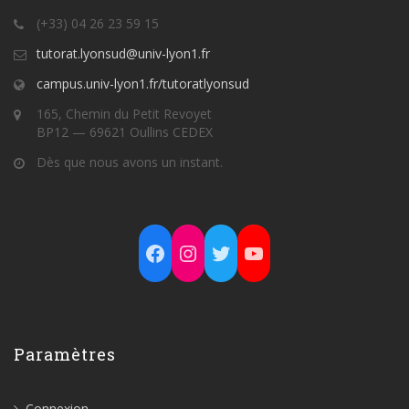
(+33) 04 26 23 59 15
tutorat.lyonsud@univ-lyon1.fr
campus.univ-lyon1.fr/tutoratlyonsud
165, Chemin du Petit Revoyet
BP12 — 69621 Oullins CEDEX
Dès que nous avons un instant.
Facebook
Instagram
Twitter
YouTube
Paramètres
Connexion