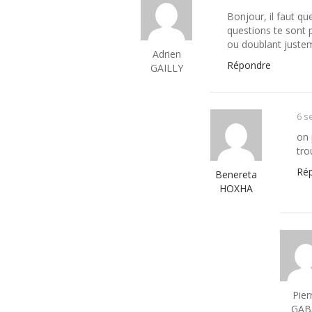
Bonjour, il faut q
questions te sont p
ou doublant juste
Adrien
Répondre
GAILLY
6 s
on 
tro
Ré
Benereta
HOXHA
Pier
GAB