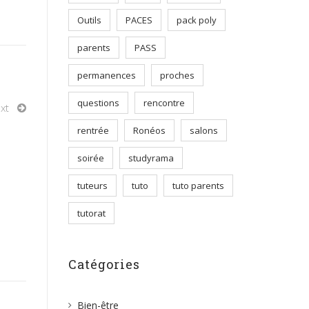
Outils
PACES
pack poly
parents
PASS
permanences
proches
questions
rencontre
xt
rentrée
Ronéos
salons
soirée
studyrama
tuteurs
tuto
tuto parents
tutorat
Catégories
Bien-être