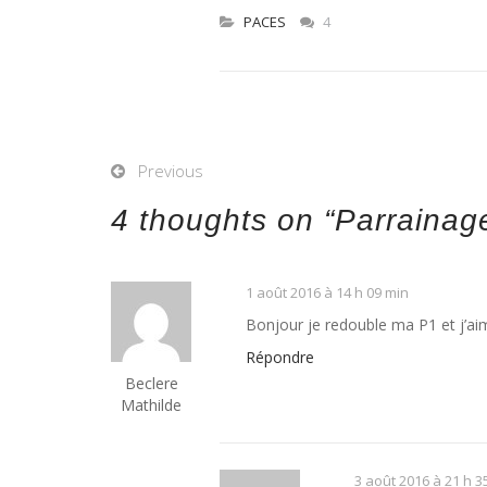
PACES
4
Previous
4 thoughts on “
Parrainag
1 août 2016 à 14 h 09 min
Bonjour je redouble ma P1 et j’aime
Répondre
Beclere
Mathilde
3 août 2016 à 21 h 3