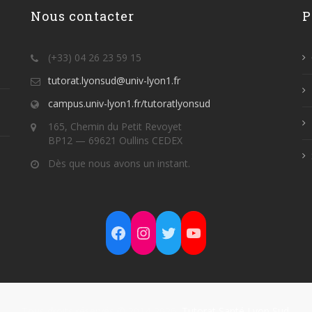
Nous contacter
P
(+33) 04 26 23 59 15
tutorat.lyonsud@univ-lyon1.fr
campus.univ-lyon1.fr/tutoratlyonsud
165, Chemin du Petit Revoyet
BP12 — 69621 Oullins CEDEX
Dès que nous avons un instant.
Facebook
Instagram
Twitter
YouTube
Tous droits réservés © 2014-2026,
Tutorat Santé Lyon Sud
.