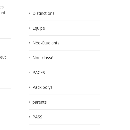
es
mant
Distinctions
Equipe
Néo-Etudiants
peut
Non classé
PACES
Pack polys
parents
PASS